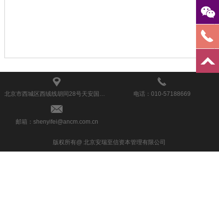
北京市西城区西绒线胡同28号天安国汇1101室
电话：010-57188669
邮箱：shenyifei@ancm.com.cn
版权所有@ 北京安瑞至信资本管理有限公司