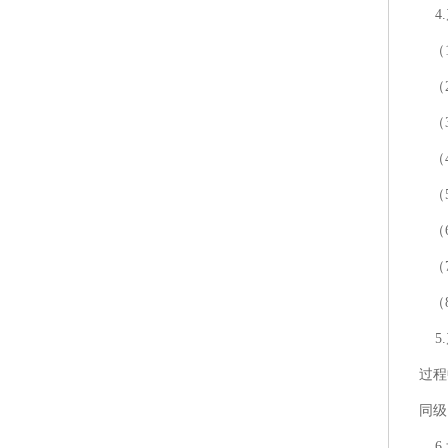
4.
（1
（2
（3
（4
（5
（6
（7
（8
5.
过程
同级
6.