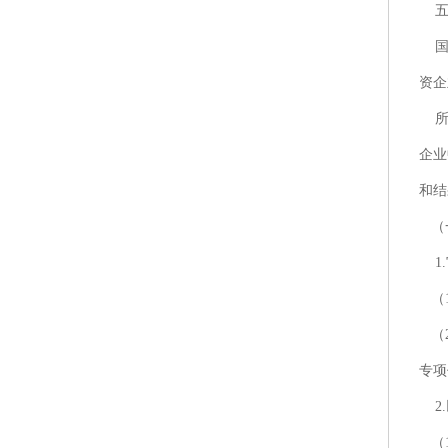
五
国有
资企
所出
企业
和结
（
1.
（1
（2
专项
2.
（1