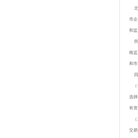
北京
市企
和监
所出
格监
和市
四
（一
选择
有资
（二
交易