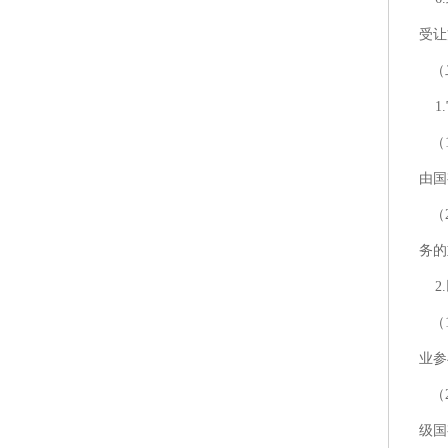
受让
（
1.
（1
由国
（2
务的
2.
（1
业参
（2
级国