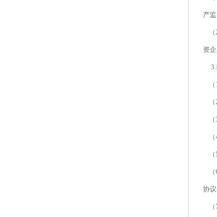
产监
（2
资企
3.
（1
（2
（3
（4
（5
（6
协议
（7