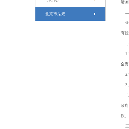
进国
二
北京市法规
企业
有控
（
1.
全资
2.
3.
（
政府
议、
三